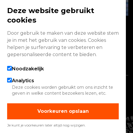
Deze website gebruikt
cookies
Door gebruik te maken van deze website stem
Energieweg 2 3771 NA Barneveld
je in met het gebruik van cookies. Cookies
helpen je surfervaring te verbeteren en
Vandaag geopend van 08:00 - 17:00
gepersonaliseerde content te bieden.
Alle openingstijden
Noodzakelijk
Analytics
Copyright 2026 Quadwinkel
Deze cookies worden gebruikt om ons inzicht te
geven in welke content bezoekers lezen, etc.
Cookie instellingen
Contact
Voorkeuren opslaan
Verhuur
Werelden
Je kunt je voorkeuren later altijd nog wijzigen.