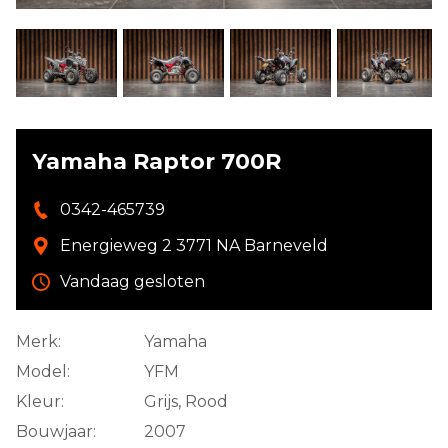
Yamaha Raptor 700R
0342-465739
Energieweg 2 3771 NA Barneveld
Vandaag gesloten
Merk:
Yamaha
Model:
YFM
Kleur:
Grijs, Rood
Bouwjaar:
2007