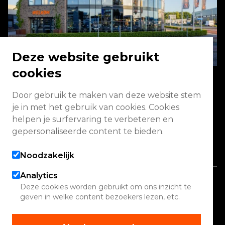
Deze website gebruikt
cookies
Door gebruik te maken van deze website stem
Energieweg 2 3771 NA Barneveld
je in met het gebruik van cookies. Cookies
helpen je surfervaring te verbeteren en
Vandaag gesloten
gepersonaliseerde content te bieden.
Alle openingstijden
Noodzakelijk
Analytics
Copyright 2026 Quadwinkel
Deze cookies worden gebruikt om ons inzicht te
geven in welke content bezoekers lezen, etc.
Cookie instellingen
Contact