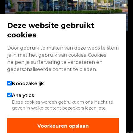
Deze website gebruikt
cookies
Door gebruik te maken van deze website stem
Energieweg 2 3771 NA Barneveld
je in met het gebruik van cookies. Cookies
helpen je surfervaring te verbeteren en
Vandaag gesloten
gepersonaliseerde content te bieden.
Alle openingstijden
Noodzakelijk
Analytics
Copyright 2026 Quadwinkel
Deze cookies worden gebruikt om ons inzicht te
geven in welke content bezoekers lezen, etc.
Cookie instellingen
Contact
Voorkeuren opslaan
Verhuur