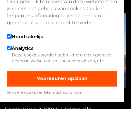
Faq
Door gebruik te maken van deze website stem
je in met het gebruik van cookies. Cookies
helpen je surfervaring te verbeteren en
gepersonaliseerde content te bieden.
Noodzakelijk
Analytics
Deze cookies worden gebruikt om ons inzicht te
geven in welke content bezoekers lezen, etc.
Voorkeuren opslaan
Je kunt je voorkeuren later altijd nog wijzigen.
Energieweg 2 3771 NA Barneveld
Vandaag geopend van 08:00 - 17:00