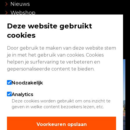
Nieuws
Webshop
Over ons
Deze website gebruikt
Vacatures
cookies
Contact
Faq
Door gebruik te maken van deze website stem
je in met het gebruik van cookies. Cookies
helpen je surfervaring te verbeteren en
gepersonaliseerde content te bieden.
Noodzakelijk
Analytics
Deze cookies worden gebruikt om ons inzicht te
geven in welke content bezoekers lezen, etc.
Voorkeuren opslaan