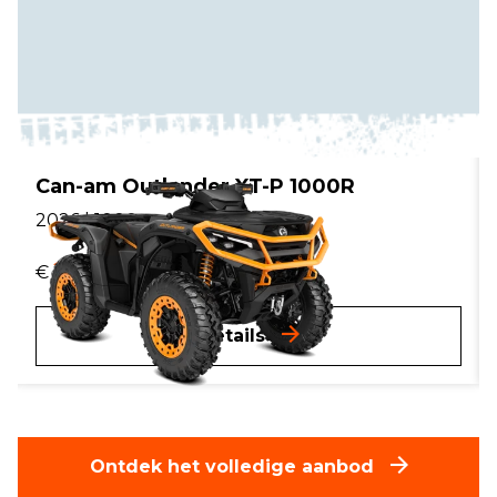
Can-am Outlander XT-P 1000R
2026 | 1000cc
20.099,-
€
incl. btw.
Details
Ontdek het volledige aanbod