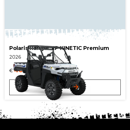
Polaris Ranger XP KINETIC Premium
2026
40.599,-
€
incl. btw.
Details