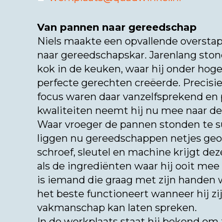
Van pannen naar gereedschap
Niels maakte een opvallende oversta
naar gereedschapskar. Jarenlang stond 
kok in de keuken, waar hij onder hog
perfecte gerechten creëerde. Precisie
focus waren daar vanzelfsprekend en 
kwaliteiten neemt hij nu mee naar de
Waar vroeger de pannen stonden te s
liggen nu gereedschappen netjes geo
schroef, sleutel en machine krijgt de
als de ingrediënten waar hij ooit mee
is iemand die graag met zijn handen 
het beste functioneert wanneer hij zi
vakmanschap kan laten spreken.
In de werkplaats staat hij bekend om 