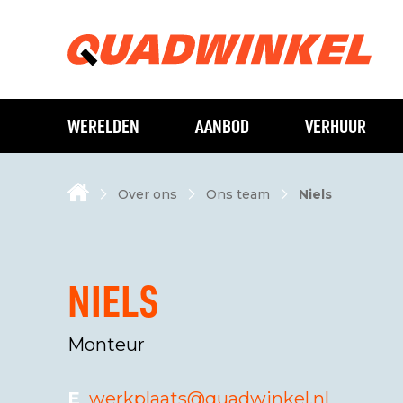
WERELDEN
AANBOD
VERHUUR
Over ons
Ons team
Niels
NIELS
Monteur
E
werkplaats@quadwinkel.nl