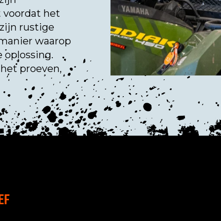
t voordat het
zijn rustige
e manier waarop
e oplossing.
n het proeven,
EF