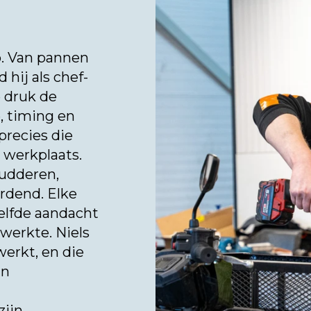
p. Van pannen
hij als chef-
e druk de
, timing en
precies die
 werkplaats.
udderen,
rdend. Elke
zelfde aandacht
 werkte. Niels
werkt, en die
jn
zijn