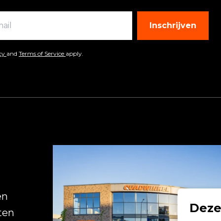
Inschrijven
icy
and
Terms of Service
apply.
R
en
Deze
ten