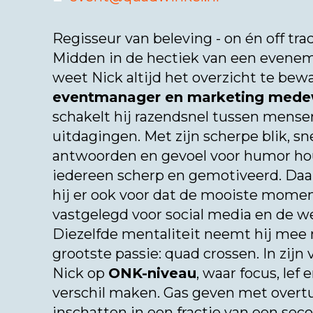
Regisseur van beleving - on én off tra
Midden in de hectiek van een eveneme
weet Nick altijd het overzicht te bewa
eventmanager en marketing mede
schakelt hij razendsnel tussen mense
uitdagingen. Met zijn scherpe blik, sn
antwoorden en gevoel voor humor hou
iedereen scherp en gemotiveerd. Daa
hij er ook voor dat de mooiste mom
vastgelegd voor social media en de w
Diezelfde mentaliteit neemt hij mee n
grootste passie: quad crossen. In zijn v
Nick op
ONK-niveau
, waar focus, lef 
verschil maken. Gas geven met overtui
inschatten in een fractie van een seco