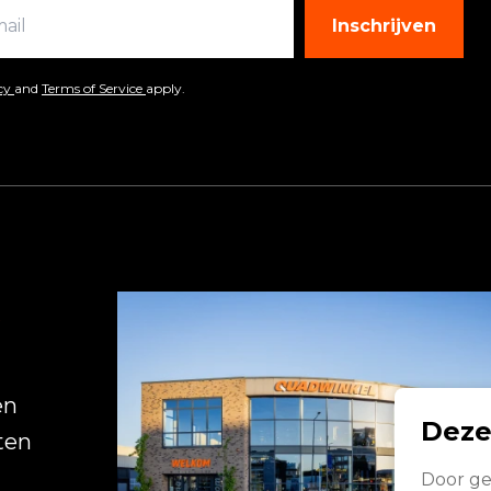
Inschrijven
icy
and
Terms of Service
apply.
R
en
Deze
ten
Door ge