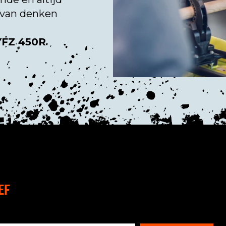
r van denken
YFZ 450R
EF