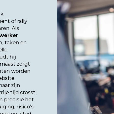
ck
nt of rally
ren. Als
werker
n, taken en
elle
dt hij
rnaast zorgt
enten worden
ebsite.
aar zijn
rije tijd crosst
en precisie het
ging, risico’s
nde en altijd