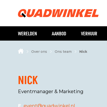
WERELDEN
AANBOD
VERHUUR
Over ons
Ons team
Nick
NICK
Eventmanager & Marketing
E
event@quadwinkel.nl