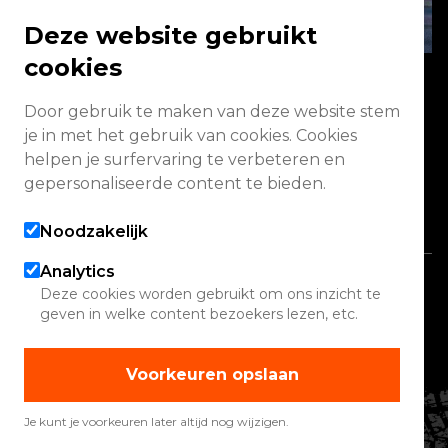
Deze website gebruikt
cookies
Door gebruik te maken van deze website stem
Energieweg 2 3771 NA Barneveld
je in met het gebruik van cookies. Cookies
helpen je surfervaring te verbeteren en
Vandaag geopend van 08:00 - 17:00
gepersonaliseerde content te bieden.
Alle openingstijden
Noodzakelijk
Analytics
Copyright 2026 Quadwinkel
Deze cookies worden gebruikt om ons inzicht te
geven in welke content bezoekers lezen, etc.
Cookie instellingen
Contact
Voorkeuren opslaan
Verhuur
Werelden
Je kunt je voorkeuren later altijd nog wijzigen.