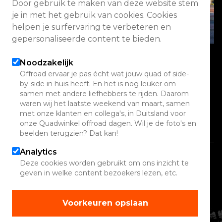
Door gebruik te maken van deze website stem
je in met het gebruik van cookies. Cookies
helpen je surfervaring te verbeteren en
gepersonaliseerde content te bieden.
Noodzakelijk
Offroad ervaar je pas écht wat jouw quad of side-
Energieweg 2 3771 NA Barneveld
by-side in huis heeft. En het is nog leuker om
samen met andere liefhebbers te rijden. Daarom
Vandaag geopend van 08:00 - 17:00
waren wij het laatste weekend van maart, samen
met onze klanten en collega's, in Duitsland voor
Alle openingstijden
onze Quadwinkel offroad dagen. Wil je de foto's en
beelden terugzien? Dat kan!
Analytics
Copyright 2026 Quadwinkel
Deze cookies worden gebruikt om ons inzicht te
geven in welke content bezoekers lezen, etc.
Cookie instellingen
Contact
Voorkeuren opslaan
Verhuur