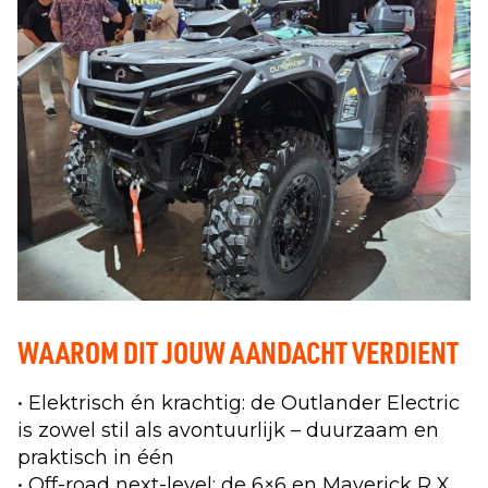
WAAROM DIT JOUW AANDACHT VERDIENT
• Elektrisch én krachtig: de Outlander Electric
is zowel stil als avontuurlijk – duurzaam en
praktisch in één
• Off-road next-level: de 6×6 en Maverick R X