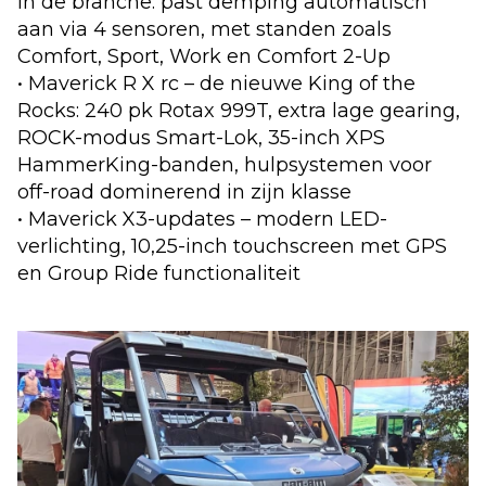
in de branche: past demping automatisch
aan via 4 sensoren, met standen zoals
Comfort, Sport, Work en Comfort 2-Up
• Maverick R X rc – de nieuwe King of the
Rocks: 240 pk Rotax 999T, extra lage gearing,
ROCK-modus Smart-Lok, 35-inch XPS
HammerKing-banden, hulpsystemen voor
off-road dominerend in zijn klasse
• Maverick X3-updates – modern LED-
verlichting, 10,25-inch touchscreen met GPS
en Group Ride functionaliteit