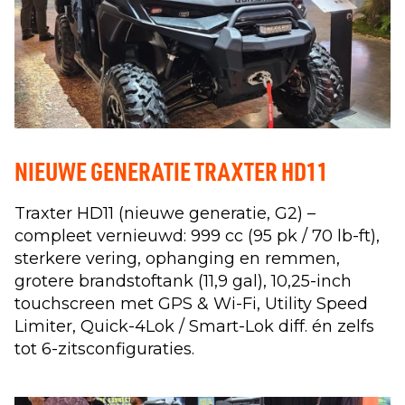
NIEUWE GENERATIE TRAXTER HD11
Traxter HD11 (nieuwe generatie, G2) –
compleet vernieuwd: 999 cc (95 pk / 70 lb-ft),
sterkere vering, ophanging en remmen,
grotere brandstoftank (11,9 gal), 10,25-inch
touchscreen met GPS & Wi-Fi, Utility Speed
Limiter, Quick-4Lok / Smart-Lok diff. én zelfs
tot 6-zitsconfiguraties.