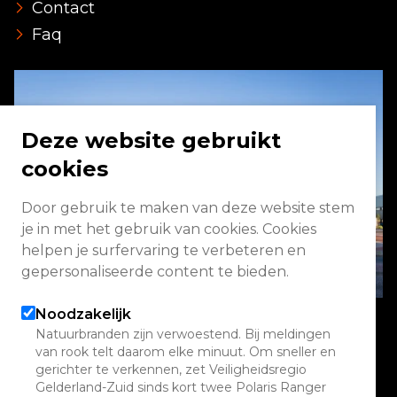
Contact
Faq
Deze website gebruikt
cookies
Door gebruik te maken van deze website stem
je in met het gebruik van cookies. Cookies
helpen je surfervaring te verbeteren en
gepersonaliseerde content te bieden.
Noodzakelijk
Natuurbranden zijn verwoestend. Bij meldingen
van rook telt daarom elke minuut. Om sneller en
Energieweg 2 3771 NA Barneveld
gerichter te verkennen, zet Veiligheidsregio
Gelderland-Zuid sinds kort twee Polaris Ranger