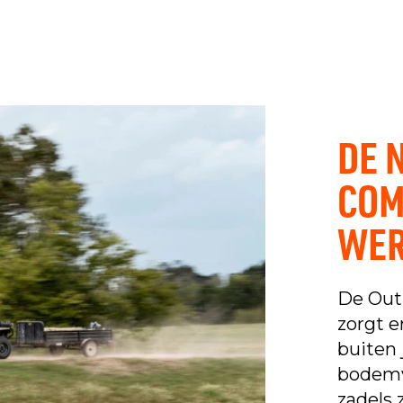
DE 
COM
WE
De Out
zorgt e
buiten 
bodemv
zadels 