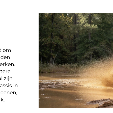
t om
eden
erken.
tere
l zijn
ssis in
ioenen,
k.