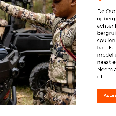
De Out
opberg
achter 
bergrui
spulle
handsc
modell
naast e
Neem al
rit.
Acce