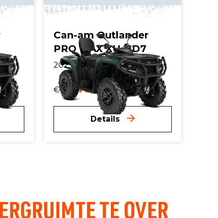
r
Can-am Outlander
PRO MAX XU HD7
2025 | 650cc
13.799,-
€
incl. btw.
Details
ERGRUIMTE TE OVER