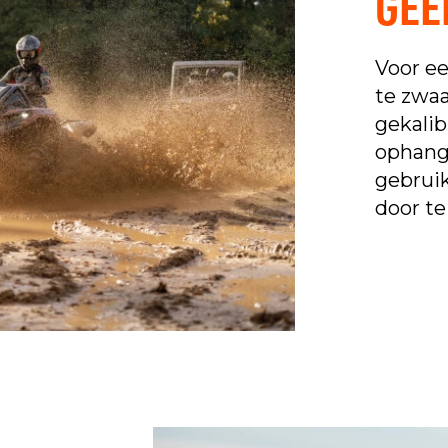
GEE
Voor ee
te zwa
gekalib
ophangi
gebrui
door te