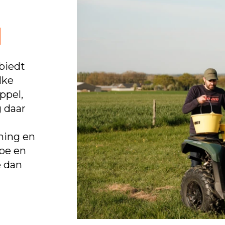
N
biedt
lke
ppel,
 daar
ming en
oe en
e dan