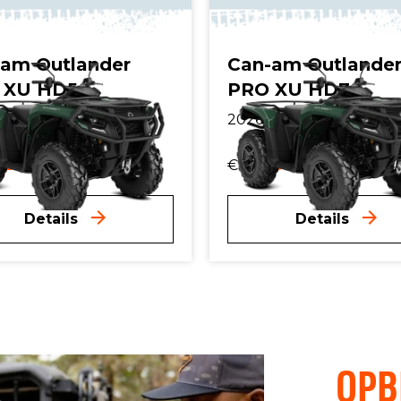
am Outlander
Can-am Outlande
 XU HD5
PRO XU HD7
| 650cc
2026 | 650cc
.299,-
12.899,-
incl. btw.
€
incl. btw.
Details
Details
OPB