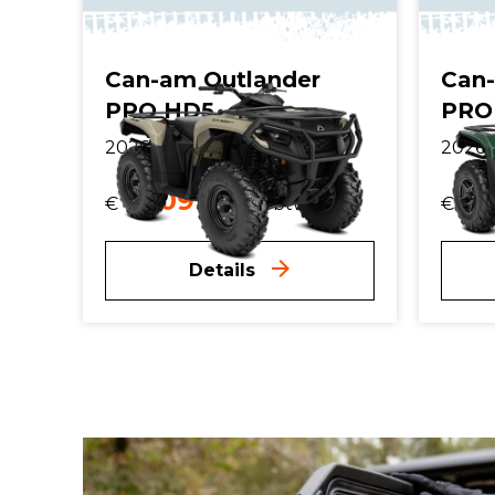
Can-am Outlander
Can-
PRO HD5
PRO
2026 | 650cc
2026 
10.099,-
12
€
incl. btw.
€
Details