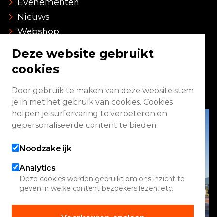
Evenementen
Nieuws
Webshop
Over ons
Deze website gebruikt
Vacatures
cookies
Contact
Faq
Door gebruik te maken van deze website stem
je in met het gebruik van cookies. Cookies
helpen je surfervaring te verbeteren en
gepersonaliseerde content te bieden.
Noodzakelijk
Analytics
Deze cookies worden gebruikt om ons inzicht te
geven in welke content bezoekers lezen, etc.