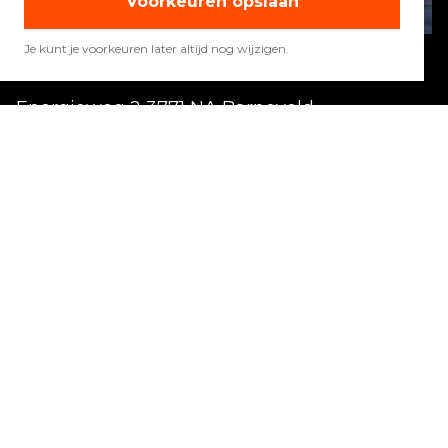
Voorkeuren opslaan
Je kunt je voorkeuren later altijd nog wijzigen.
Energieweg 2 3771 NA Barneveld
Vandaag gesloten
Alle openingstijden
Copyright 2026 Quadwinkel
Cookie instellingen
Contact
Verhuur
Werelden