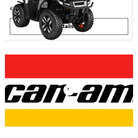
17.883,-
€
Incl. BTW
Details