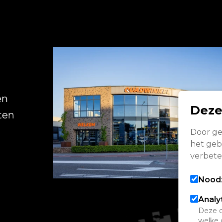
R
en
Deze
ten
Door ge
het gebr
verbete
Noodz
Analy
Deze c
welke 