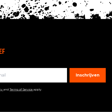
EF
Inschrijven
icy
and
Terms of Service
apply.