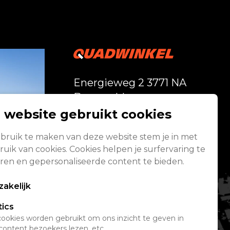
Energieweg 2 3771 NA
Barneveld
 website gebruikt cookies
Vandaag geopend
bruik te maken van deze website stem je in met
van 08:00 - 17:00
uik van cookies. Cookies helpen je surfervaring te
Alle openingstijden
ren en gepersonaliseerde content te bieden.
akelijk
tics
ookies worden gebruikt om ons inzicht te geven in
content bezoekers lezen, etc.