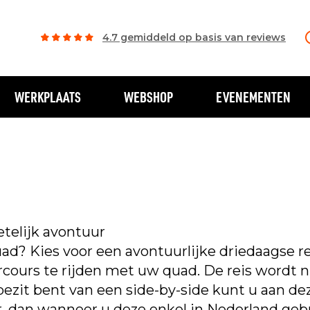
4.7 gemiddeld op basis van reviews
WERKPLAATS
WEBSHOP
EVENEMENTEN
etelijk avontuur
uad? Kies voor een avontuurlijke driedaagse rei
cours te rijden met uw quad. De reis wordt 
ezit bent van een side-by-side kunt u aan d
, dan wanneer u deze enkel in Nederland gebrui