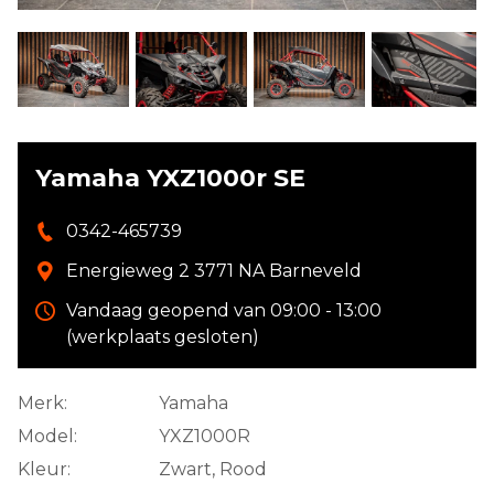
Yamaha YXZ1000r SE
0342-465739
Energieweg 2 3771 NA Barneveld
Vandaag geopend van 09:00 - 13:00
(werkplaats gesloten)
Merk:
Yamaha
Model:
YXZ1000R
Kleur:
Zwart, Rood