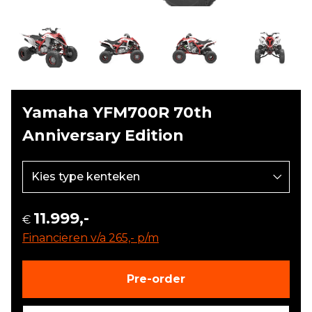
Yamaha YFM700R 70th
Anniversary Edition
11.999,-
€
Financieren v/a 265,- p/m
Pre-order