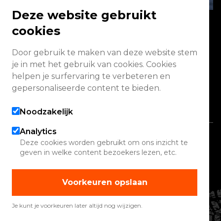
Deze website gebruikt
cookies
Energieweg 2 3771 NA Barneveld
Door gebruik te maken van deze website stem
je in met het gebruik van cookies. Cookies
Vandaag geopend van 09:00 - 13:00
helpen je surfervaring te verbeteren en
(werkplaats gesloten)
gepersonaliseerde content te bieden.
Alle openingstijden
Noodzakelijk
Analytics
Copyright 2026 Quadwinkel
Deze cookies worden gebruikt om ons inzicht te
geven in welke content bezoekers lezen, etc.
Cookie instellingen
Contact
Voorkeuren opslaan
Verhuur
Werelden
Je kunt je voorkeuren later altijd nog wijzigen.