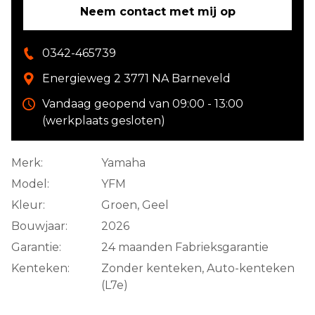
Neem contact met mij op
0342-465739
Energieweg 2 3771 NA Barneveld
Vandaag geopend van 09:00 - 13:00
(werkplaats gesloten)
Merk:
Yamaha
Model:
YFM
Kleur:
Groen, Geel
Bouwjaar:
2026
Garantie:
24 maanden Fabrieksgarantie
Kenteken:
Zonder kenteken, Auto-kenteken
(L7e)