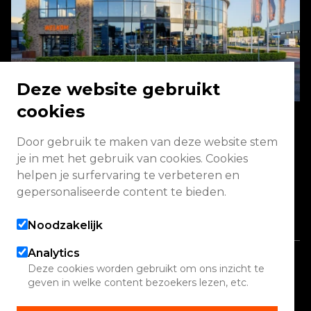
Deze website gebruikt
cookies
Door gebruik te maken van deze website stem
Energieweg 2 3771 NA Barneveld
je in met het gebruik van cookies. Cookies
helpen je surfervaring te verbeteren en
Vandaag geopend van 08:00 - 17:00
gepersonaliseerde content te bieden.
Alle openingstijden
Noodzakelijk
Analytics
Copyright 2026 Quadwinkel
Deze cookies worden gebruikt om ons inzicht te
geven in welke content bezoekers lezen, etc.
Cookie instellingen
Contact