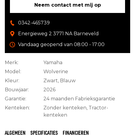
Neem contact met mij op
0342-465739
Energieweg 2 3771 NA Barneveld
Vandaag geopend van 08:00 - 17:00
Merk:
Yamaha
Model:
Wolverine
Kleur:
Zwart, Blauw
Bouwjaar:
2026
Garantie:
24 maanden Fabrieksgarantie
Kenteken:
Zonder kenteken, Tractor-
kenteken
ALGEMEEN
SPECIFICATIES
FINANCIEREN