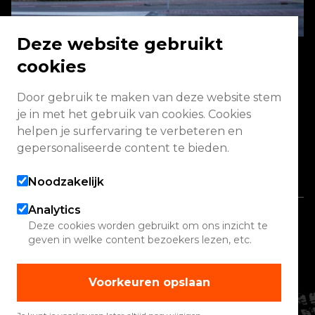
Deze website gebruikt
cookies
Energieweg 2 3771 NA Barneveld
Door gebruik te maken van deze website stem
je in met het gebruik van cookies. Cookies
Vandaag geopend van 09:00 - 13:00
helpen je surfervaring te verbeteren en
(werkplaats gesloten)
gepersonaliseerde content te bieden.
Alle openingstijden
Noodzakelijk
Analytics
Copyright 2026 Quadwinkel
Deze cookies worden gebruikt om ons inzicht te
geven in welke content bezoekers lezen, etc.
Cookie instellingen
Contact
Voorkeuren opslaan
Verhuur
Werelden