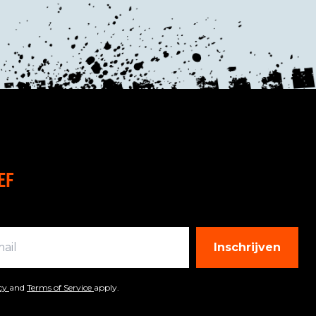
EF
Inschrijven
icy
and
Terms of Service
apply.