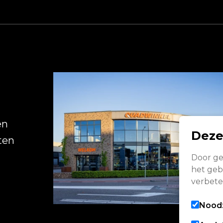
R
en
Deze
ten
Door ge
het gebr
verbete
Noodz