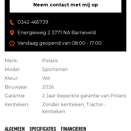
Neem contact met mij op
0342-465739
Energieweg 2 3771 NA Barneveld
Vandaag geopend van 08:00 - 17:00
Merk:
Polaris
Model:
Sportsman
Kleur:
Wit
Bouwjaar:
2026
Garantie:
2 Jaar beperkte garantie van Polaris
Kenteken:
Zonder kenteken, Tractor-
kenteken
ALGEMEEN
SPECIFICATIES
FINANCIEREN