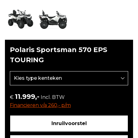
Polaris Sportsman 570 EPS
TOURING
11.999,-
€
Incl. BTW
Financieren v/a 260,- p/m
Inruilvoorstel