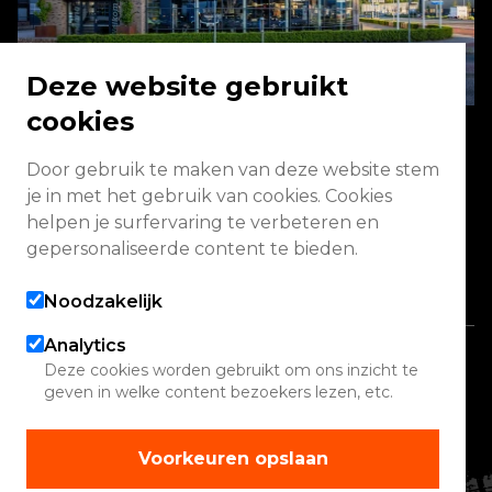
Deze website gebruikt
cookies
Door gebruik te maken van deze website stem
Energieweg 2 3771 NA Barneveld
je in met het gebruik van cookies. Cookies
helpen je surfervaring te verbeteren en
Vandaag geopend van 08:00 - 17:00
gepersonaliseerde content te bieden.
Alle openingstijden
Noodzakelijk
Analytics
Copyright 2026 Quadwinkel
Deze cookies worden gebruikt om ons inzicht te
geven in welke content bezoekers lezen, etc.
Cookie instellingen
Contact
Voorkeuren opslaan
Verhuur