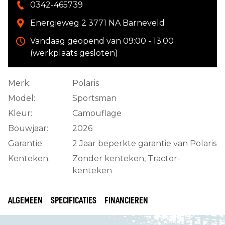
0342-465739
Energieweg 2 3771 NA Barneveld
Vandaag geopend van 09:00 - 13:00
(werkplaats gesloten)
Merk:
Polaris
Model:
Sportsman
Kleur:
Camouflage
Bouwjaar:
2026
Garantie:
2 Jaar beperkte garantie van Polaris
Kenteken:
Zonder kenteken, Tractor-
kenteken
ALGEMEEN
SPECIFICATIES
FINANCIEREN