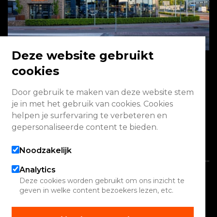
Deze website gebruikt
cookies
Energieweg 2 3771 NA Barneveld
Door gebruik te maken van deze website stem
je in met het gebruik van cookies. Cookies
Vandaag geopend van 09:00 - 13:00
helpen je surfervaring te verbeteren en
(werkplaats gesloten)
gepersonaliseerde content te bieden.
Alle openingstijden
Noodzakelijk
Analytics
Copyright 2026 Quadwinkel
Deze cookies worden gebruikt om ons inzicht te
geven in welke content bezoekers lezen, etc.
Cookie instellingen
Contact