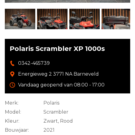
Polaris Scrambler XP 1000s
0342-465739
Energieweg 2 3771 NA Barneveld
Vandaag geopend van 08:00 - 17:00
Merk:
Polaris
Model:
Scrambler
Kleur:
Zwart, Rood
Bouwjaar:
2021