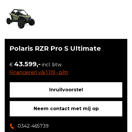
Polaris RZR Pro S Ultimate
43.599,-
€
incl. btw.
Financieren v/a 1.119,- p/m
Inruilvoorstel
Neem contact met mij op
0342-465739