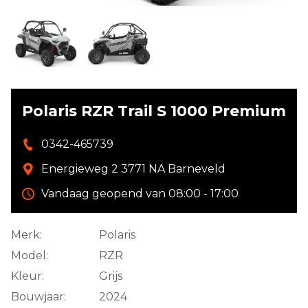
Polaris RZR Trail S 1000 Premium
0342-465739
Energieweg 2 3771 NA Barneveld
Vandaag geopend van 08:00 - 17:00
Merk:
Polaris
Model:
RZR
Kleur:
Grijs
Bouwjaar:
2024