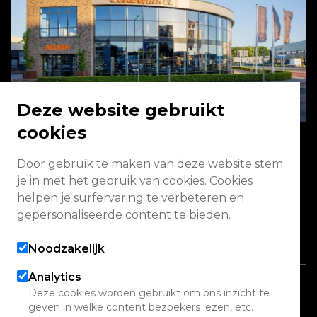
Deze website gebruikt
cookies
Door gebruik te maken van deze website stem
Energieweg 2 3771 NA Barneveld
je in met het gebruik van cookies. Cookies
helpen je surfervaring te verbeteren en
Vandaag gesloten
gepersonaliseerde content te bieden.
Alle openingstijden
Noodzakelijk
Analytics
Copyright 2026 Quadwinkel
Deze cookies worden gebruikt om ons inzicht te
geven in welke content bezoekers lezen, etc.
Cookie instellingen