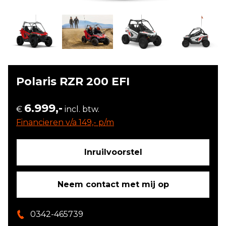
Polaris RZR 200 EFI
6.999,-
€
incl. btw.
Financieren v/a 149,- p/m
Inruilvoorstel
Neem contact met mij op
0342-465739