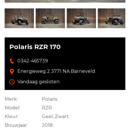
Polaris RZR 170
0342-465739
Energieweg 2 3771 NA Barneveld
Vandaag gesloten
Merk:
Polaris
Model:
RZR
Kleur:
Geel, Zwart
Bouwjaar:
2018