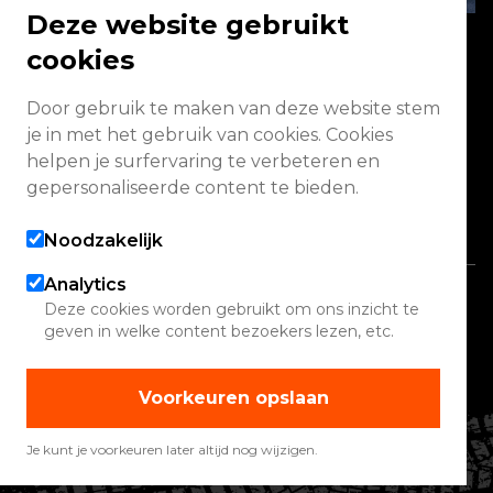
Deze website gebruikt
cookies
Energieweg 2 3771 NA Barneveld
Door gebruik te maken van deze website stem
je in met het gebruik van cookies. Cookies
Vandaag geopend van 09:00 - 13:00
helpen je surfervaring te verbeteren en
(werkplaats gesloten)
gepersonaliseerde content te bieden.
Alle openingstijden
Noodzakelijk
Analytics
Copyright 2026 Quadwinkel
Deze cookies worden gebruikt om ons inzicht te
geven in welke content bezoekers lezen, etc.
Cookie instellingen
Contact
Voorkeuren opslaan
Verhuur
Werelden
Je kunt je voorkeuren later altijd nog wijzigen.