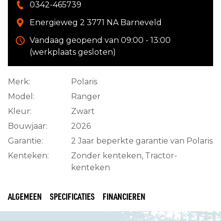
0342-465739
Energieweg 2 3771 NA Barneveld
Vandaag geopend van 09:00 - 13:00
(werkplaats gesloten)
Merk:
Polaris
Model:
Ranger
Kleur:
Zwart
Bouwjaar:
2026
Garantie:
2 Jaar beperkte garantie van Polaris
Kenteken:
Zonder kenteken, Tractor-
kenteken
ALGEMEEN
SPECIFICATIES
FINANCIEREN