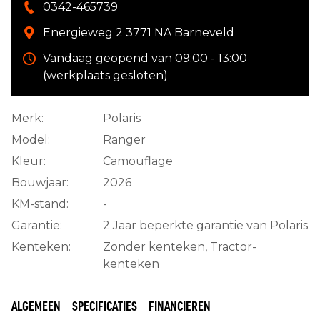
0342-465739
Energieweg 2 3771 NA Barneveld
Vandaag geopend van 09:00 - 13:00
(werkplaats gesloten)
Merk:
Polaris
Model:
Ranger
Kleur:
Camouflage
Bouwjaar:
2026
KM-stand:
-
Garantie:
2 Jaar beperkte garantie van Polaris
Kenteken:
Zonder kenteken, Tractor-
kenteken
ALGEMEEN
SPECIFICATIES
FINANCIEREN