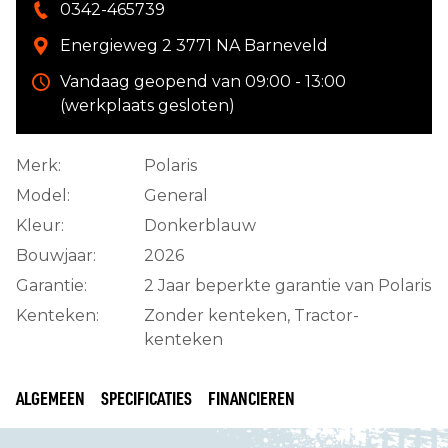
0342-465739
Energieweg 2 3771 NA Barneveld
Vandaag geopend van 09:00 - 13:00
(werkplaats gesloten)
Merk:
Polaris
Model:
General
Kleur:
Donkerblauw
Bouwjaar:
2026
Garantie:
2 Jaar beperkte garantie van Polaris
Kenteken:
Zonder kenteken, Tractor-
kenteken
ALGEMEEN
SPECIFICATIES
FINANCIEREN