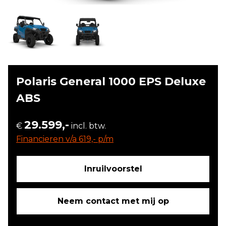
Polaris General 1000 EPS Deluxe
ABS
29.599,-
€
incl. btw.
Financieren v/a 619,- p/m
Inruilvoorstel
Neem contact met mij op