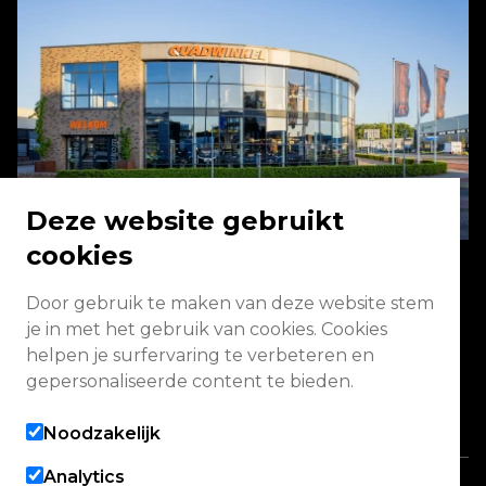
Deze website gebruikt
cookies
Door gebruik te maken van deze website stem
Energieweg 2 3771 NA Barneveld
je in met het gebruik van cookies. Cookies
helpen je surfervaring te verbeteren en
Vandaag geopend van 08:00 - 17:00
gepersonaliseerde content te bieden.
Alle openingstijden
Noodzakelijk
Analytics