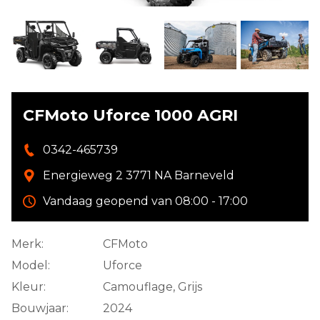
CFMoto Uforce 1000 AGRI
0342-465739
Energieweg 2 3771 NA Barneveld
Vandaag geopend van 08:00 - 17:00
Merk:
CFMoto
Model:
Uforce
Kleur:
Camouflage, Grijs
Bouwjaar:
2024