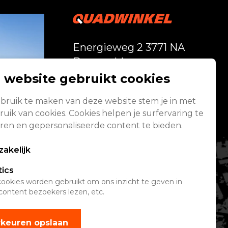
Energieweg 2 3771 NA
Barneveld
 website gebruikt cookies
Vandaag geopend
bruik te maken van deze website stem je in met
van 08:00 - 17:00
uik van cookies. Cookies helpen je surfervaring te
Alle openingstijden
ren en gepersonaliseerde content te bieden.
akelijk
tics
ookies worden gebruikt om ons inzicht te geven in
content bezoekers lezen, etc.
keuren opslaan