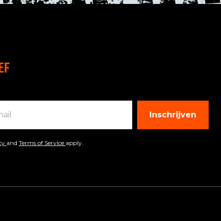
EF
Inschrijven
icy
and
Terms of Service
apply.