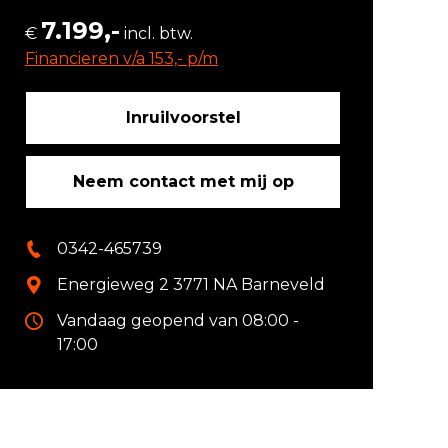
7.199,-
€
incl. btw.
Financieren v/a 153,- p/m
Inruilvoorstel
Neem contact met mij op
0342-465739
Energieweg 2 3771 NA Barneveld
Vandaag geopend van 08:00 -
17:00