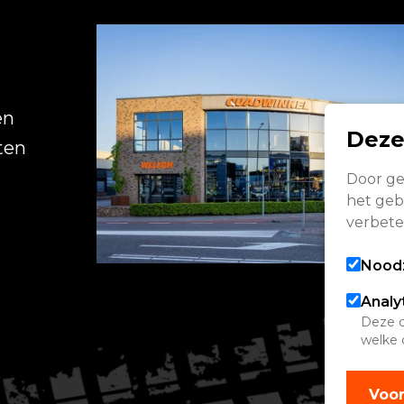
R
en
Deze
ten
Door ge
het gebr
verbete
Noodz
Analy
Deze c
welke 
Voor