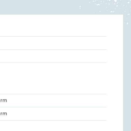
arm
arm