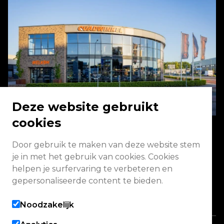
Deze website gebruikt
cookies
Door gebruik te maken van deze website stem
Energieweg 2 3771 NA Barneveld
je in met het gebruik van cookies. Cookies
helpen je surfervaring te verbeteren en
Vandaag geopend van 08:00 - 17:00
gepersonaliseerde content te bieden.
Alle openingstijden
Noodzakelijk