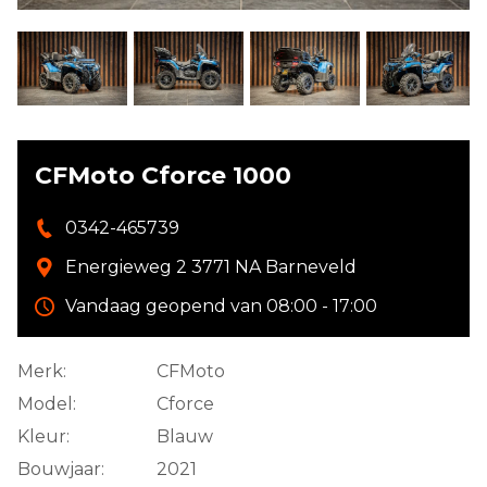
CFMoto Cforce 1000
0342-465739
Energieweg 2 3771 NA Barneveld
Vandaag geopend van 08:00 - 17:00
Merk:
CFMoto
Model:
Cforce
Kleur:
Blauw
Bouwjaar:
2021