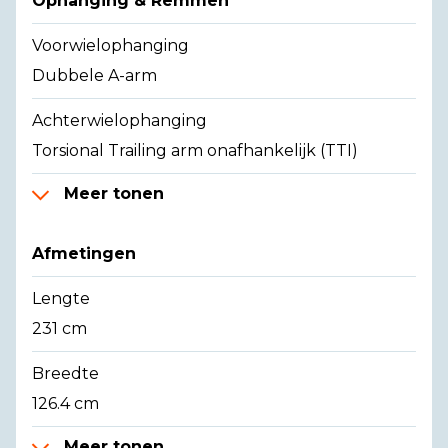
Ophanging & Remmen
Voorwielophanging
Dubbele A-arm
Achterwielophanging
Torsional Trailing arm onafhankelijk (TTI)
Meer tonen
Afmetingen
Lengte
231 cm
Breedte
126.4 cm
Meer tonen