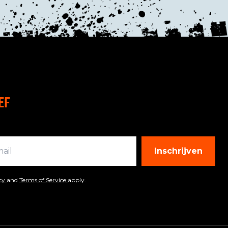
EF
Inschrijven
icy
and
Terms of Service
apply.