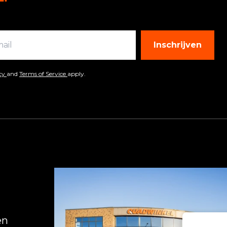
Inschrijven
icy
and
Terms of Service
apply.
R
en