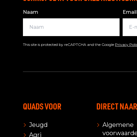
Naam
Email
This site is protected by reCAPTCHA and the Google
Privacy Pol
QUADS VOOR
DIRECT NAA
Jeugd
Algemene
voorwaard
Agri