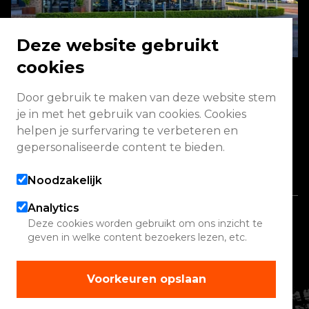
Deze website gebruikt
cookies
Door gebruik te maken van deze website stem
Energieweg 2 3771 NA Barneveld
je in met het gebruik van cookies. Cookies
helpen je surfervaring te verbeteren en
Vandaag geopend van 08:00 - 17:00
gepersonaliseerde content te bieden.
Alle openingstijden
Noodzakelijk
Analytics
Copyright 2026 Quadwinkel
Deze cookies worden gebruikt om ons inzicht te
geven in welke content bezoekers lezen, etc.
Cookie instellingen
Contact
Voorkeuren opslaan
Verhuur
Werelden