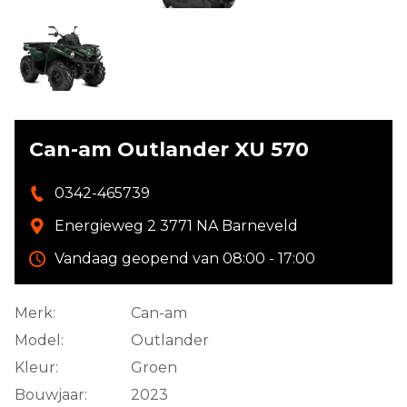
Can-am Outlander XU 570
0342-465739
Energieweg 2 3771 NA Barneveld
Vandaag geopend van 08:00 - 17:00
Merk:
Can-am
Model:
Outlander
Kleur:
Groen
Bouwjaar:
2023