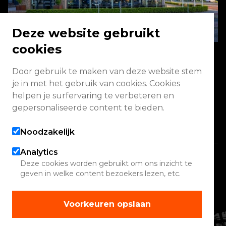
Deze website gebruikt
cookies
Door gebruik te maken van deze website stem
Energieweg 2 3771 NA Barneveld
je in met het gebruik van cookies. Cookies
helpen je surfervaring te verbeteren en
Vandaag geopend van 08:00 - 17:00
gepersonaliseerde content te bieden.
Alle openingstijden
Noodzakelijk
Analytics
Copyright 2026 Quadwinkel
Deze cookies worden gebruikt om ons inzicht te
geven in welke content bezoekers lezen, etc.
Cookie instellingen
Contact
Voorkeuren opslaan
Verhuur
Werelden