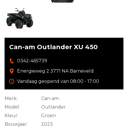
Can-am Outlander XU 450
0342-465739
Energieweg 2 3771 NA Barneveld
Vandaag geopend van 08:00 - 17:00
Merk:
Can-am
Model:
Outlander
Kleur:
Groen
Bouwjaar:
2023