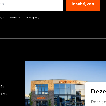
Inschrijven
icy
and
Terms of Service
apply.
R
en
Deze
ten
Door ge