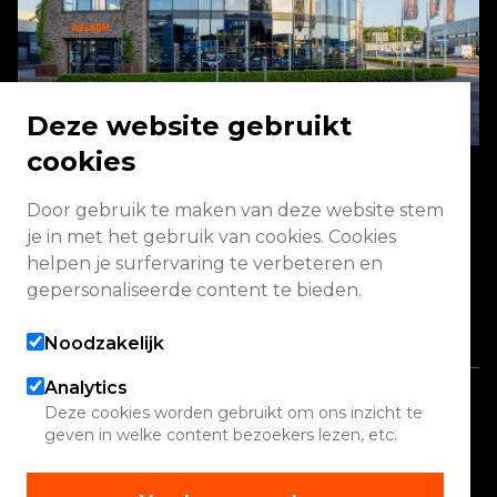
Deze website gebruikt
cookies
Door gebruik te maken van deze website stem
Energieweg 2 3771 NA Barneveld
je in met het gebruik van cookies. Cookies
helpen je surfervaring te verbeteren en
Vandaag gesloten
gepersonaliseerde content te bieden.
Alle openingstijden
Noodzakelijk
Analytics
Copyright 2026 Quadwinkel
Deze cookies worden gebruikt om ons inzicht te
geven in welke content bezoekers lezen, etc.
Cookie instellingen
Contact