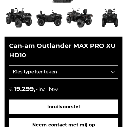
Can-am Outlander MAX PRO XU
HD10
19.299,-
€
incl. btw.
Inruilvoorstel
Neem contact met mij op