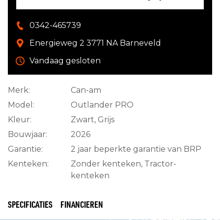
0342-465739
Energieweg 2 3771 NA Barneveld
Vandaag gesloten
Merk:
Can-am
Model:
Outlander PRO
Kleur:
Zwart, Grijs
Bouwjaar:
2026
Garantie:
2 jaar beperkte garantie van BRP
Kenteken:
Zonder kenteken, Tractor-
kenteken
SPECIFICATIES
FINANCIEREN