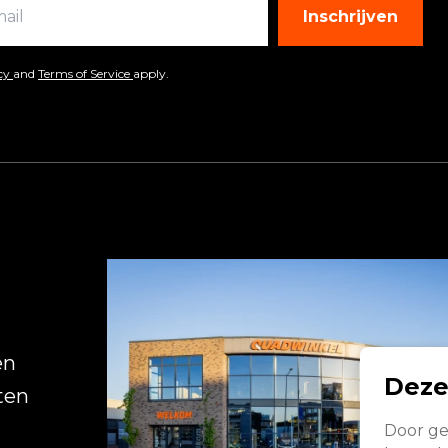
Inschrijven
icy
and
Terms of Service
apply.
R
en
Deze
ten
Door ge