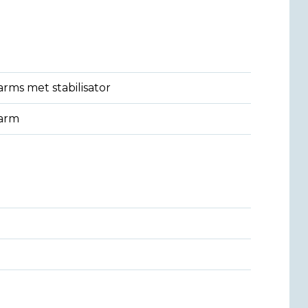
rms met stabilisator
arm