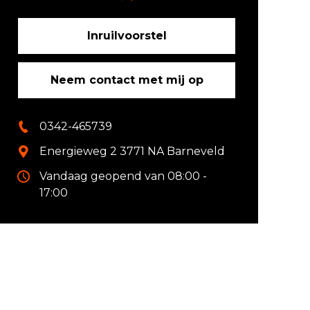
Inruilvoorstel
Neem contact met mij op
0342-465739
Energieweg 2 3771 NA Barneveld
Vandaag geopend van 08:00 -
17:00