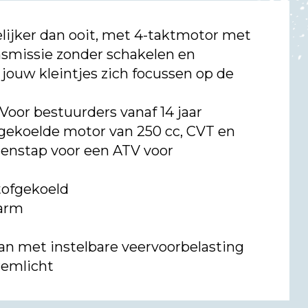
lijker dan ooit, met 4-taktmotor met
nsmissie zonder schakelen en
jouw kleintjes zich focussen op de
r bestuurders vanaf 14 jaar
fgekoelde motor van 250 cc, CVT en
ssenstap voor een ATV voor
stofgekoeld
-arm
n met instelbare veervoorbelasting
remlicht