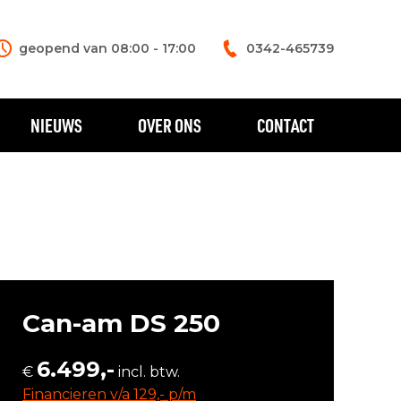
geopend van 08:00 - 17:00
0342-465739
NIEUWS
OVER ONS
CONTACT
Can-am DS 250
6.499,-
€
incl. btw.
Financieren v/a 129,- p/m