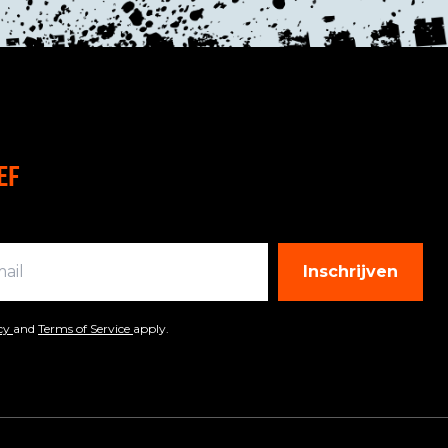
EF
Inschrijven
icy
and
Terms of Service
apply.