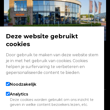
Deze website gebruikt
cookies
Door gebruik te maken van deze website stem
Energieweg 2 3771 NA Barneveld
je in met het gebruik van cookies. Cookies
helpen je surfervaring te verbeteren en
Vandaag geopend van 08:00 - 17:00
gepersonaliseerde content te bieden.
Alle openingstijden
Noodzakelijk
Analytics
Copyright 2026 Quadwinkel
Deze cookies worden gebruikt om ons inzicht te
geven in welke content bezoekers lezen, etc.
Cookie instellingen