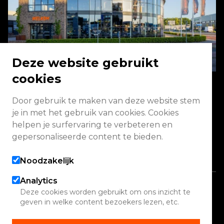
Deze website gebruikt
cookies
Door gebruik te maken van deze website stem
Energieweg 2 3771 NA Barneveld
je in met het gebruik van cookies. Cookies
helpen je surfervaring te verbeteren en
Vandaag geopend van 08:00 - 17:00
gepersonaliseerde content te bieden.
Alle openingstijden
Noodzakelijk
Analytics
Copyright 2026 Quadwinkel
Deze cookies worden gebruikt om ons inzicht te
geven in welke content bezoekers lezen, etc.
Cookie instellingen
Contact