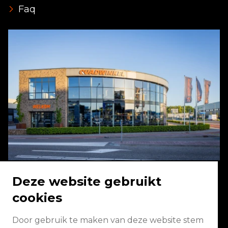
Faq
Deze website gebruikt
cookies
Energieweg 2 3771 NA Barneveld
Door gebruik te maken van deze website stem
Vandaag geopend van 08:00 - 17:00