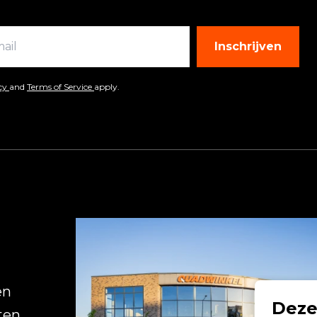
Inschrijven
icy
and
Terms of Service
apply.
R
en
Deze
ten