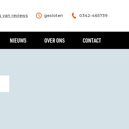
s van reviews
gesloten
0342-465739
NIEUWS
OVER ONS
CONTACT