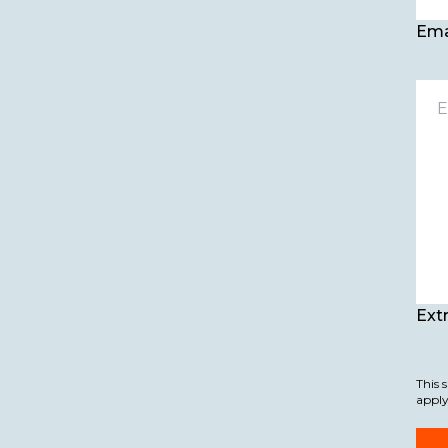
Ext
This 
apply