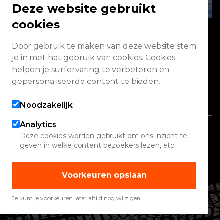
Deze website gebruikt
cookies
Door gebruik te maken van deze website stem
Energieweg 2 3771 NA Barneveld
je in met het gebruik van cookies. Cookies
helpen je surfervaring te verbeteren en
Vandaag geopend van 08:00 - 17:00
gepersonaliseerde content te bieden.
Alle openingstijden
Noodzakelijk
Analytics
Copyright 2026 Quadwinkel
Deze cookies worden gebruikt om ons inzicht te
geven in welke content bezoekers lezen, etc.
Cookie instellingen
Contact
Voorkeuren opslaan
Verhuur
Werelden
Je kunt je voorkeuren later altijd nog wijzigen.